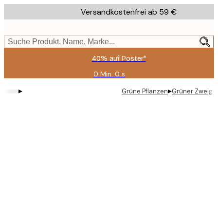
Skip
Versandkostenfrei ab 59 €
to
main
content.
Suche Produkt, Name, Marke...
40% auf Poster*
0 Min.
0 s
Gültig
bis:
▸
▸
Grüne Pflanzen
Grüner Zweig P
2026-
08-
09