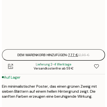
7
21x30 cm
1
12
30x40 cm
2
Frame
options
DEM WARENKORB HINZUFÜGEN
-
7,77 €
12,95 €
Lieferung 2-4 Werktage
Versandkostenfrei ab 59 €
Auf Lager
Ein minimalistischer Poster, das einen grünen Zweig mit
sieben Blättern auf einem hellen Hintergrund zeigt. Die
sanften Farben erzeugen eine beruhigende Wirkung.