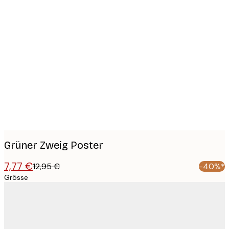
Product
images
Grüner Zweig Poster
7,77 €
12,95 €
-40%*
Grösse