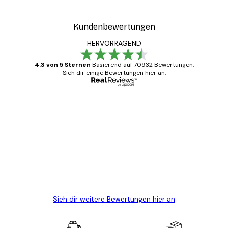
Kundenbewertungen
HERVORRAGEND
4.3 von 5 Sternen
Basierend auf 70932 Bewertungen.
Sieh dir einige Bewertungen hier an.
Verifizierter Käufer
Kundenbewertungen
Alles wie immer zügig, schnell, sicher
verpackt und ein stressfreier Einkauf
gewesen.
5 Jun
Edit D
Sieh dir weitere Bewertungen hier an