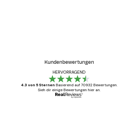
Kundenbewertungen
HERVORRAGEND
4.3 von 5 Sternen
Basierend auf 70932 Bewertungen.
Sieh dir einige Bewertungen hier an.
Verifizierter Käufer
Kundenbewertungen
Alles wie immer zügig, schnell, sicher
verpackt und ein stressfreier Einkauf
gewesen.