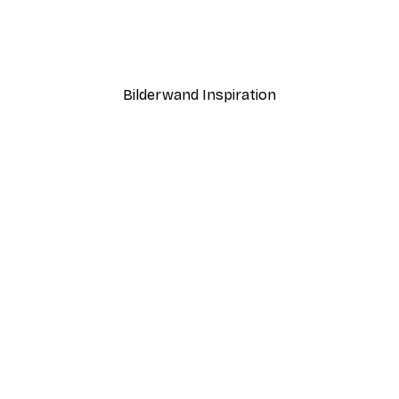
ntergang Poster
Paris Poster
Ab 12,87 €
21,45 €
Bilderwand Inspiration