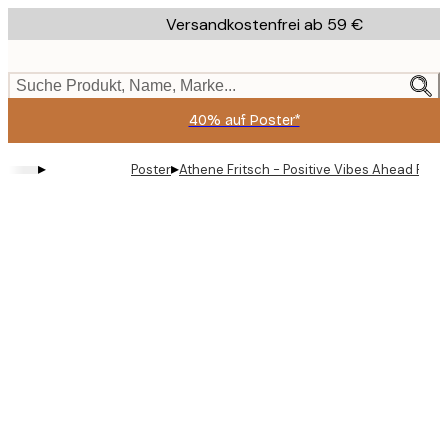
Skip
Versandkostenfrei ab 59 €
to
main
content.
Suche Produkt, Name, Marke...
40% auf Poster*
▸
▸
Poster
Athene Fritsch - Positive Vibes Ahead Post