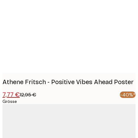
Product
images
Athene Fritsch - Positive Vibes Ahead Poster
7,77 €
12,95 €
-40%*
Grösse