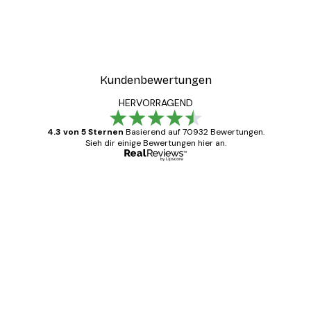
Kundenbewertungen
HERVORRAGEND
4.3 von 5 Sternen
Basierend auf 70932 Bewertungen.
Sieh dir einige Bewertungen hier an.
Verifizierter Käufer
Kundenbewertungen
Alles wie immer zügig, schnell, sicher
verpackt und ein stressfreier Einkauf
gewesen.
5 Jun
Edit D