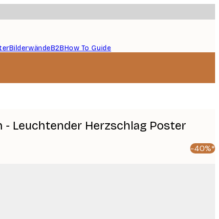
ter
Bilderwände
B2B
How To Guide
h - Leuchtender Herzschlag Poster
-40%*