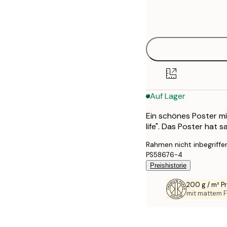
Frame
21x30 cm
options
30x40 cm
40x50 cm
50x70 cm
Auf Lager
70x100 cm
Ein schönes Poster mi
100x150 cm
life". Das Poster hat 
Rahmen nicht inbegriffe
PS58676-4
Preishistorie
200 g / m² 
mit mattem F