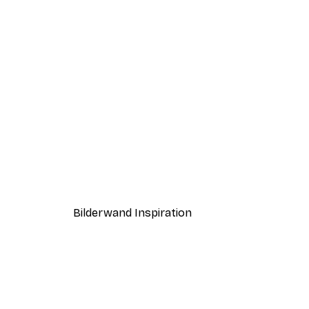
-40%*
Sommermorgen Poster
Ab 7,77 €
12,95 €
Bilderwand Inspiration