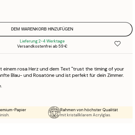
7
1
12
2
16
DEM WARENKORB HINZUFÜGEN
2
Lieferung 2-4 Werktage
19
Versandkostenfrei ab 59 €
3
26
4
t einem rosa Herz und dem Text "trust the timing of your
64
sanfte Blau- und Rosatöne und ist perfekt für dein Zimmer.
n.
Premium-Papier
Rahmen von höchster Qualität
inish.
mit kristallklarem Acrylglas.