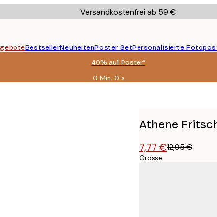
Versandkostenfrei ab 59 €
gebote
Bestseller
Neuheiten
Poster Set
Personalisierte Fotopos
40% auf Poster*
0 Min.
0 s
Gültig
bis:
Poster
2026-
08-
09
Athene Fritsc
7,77 €
12,95 €
Grösse