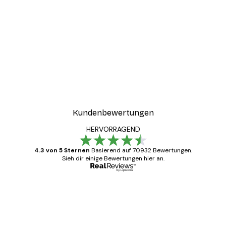
-30%*
ter
Beiger Schilf Poster
Ab 9,07 €
12,95 €
Kundenbewertungen
HERVORRAGEND
4.3 von 5 Sternen
Basierend auf 70932 Bewertungen.
Sieh dir einige Bewertungen hier an.
Verifizierter Käufer
Kundenbewertungen
Alles wie immer zügig, schnell, sicher
verpackt und ein stressfreier Einkauf