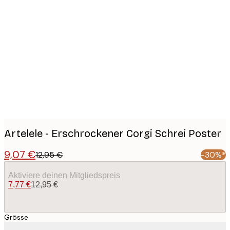
Product
images
Artelele - Erschrockener Corgi Schrei Poster
9,07 €
12,95 €
-30%*
Aktiviere deinen Mitgliedspreis
7,77 €
12,95 €
Grösse