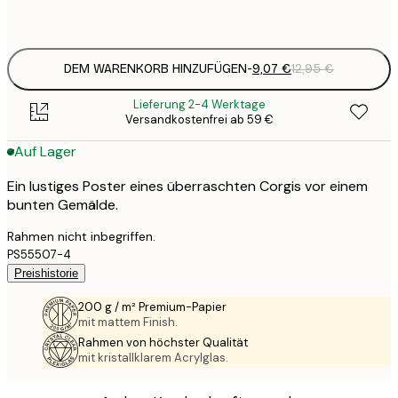
Frame
options
DEM WARENKORB HINZUFÜGEN
-
9,07 €
12,95 €
Lieferung 2-4 Werktage
Versandkostenfrei ab 59 €
Auf Lager
Ein lustiges Poster eines überraschten Corgis vor einem
bunten Gemälde.
Rahmen nicht inbegriffen.
PS55507-4
Preishistorie
200 g / m² Premium-Papier
mit mattem Finish.
Rahmen von höchster Qualität
mit kristallklarem Acrylglas.