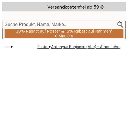
Skip
Versandkostenfrei ab 59 €
to
main
content.
Suche Produkt, Name, Marke...
30% Rabatt auf Poster & 15% Rabatt auf Rahmen*
0 Min.
0 s
Gültig
bis:
▸
▸
Poster
Antonyus Bunjamin (Abe) - Ätherische Bal
2026-
08-
06