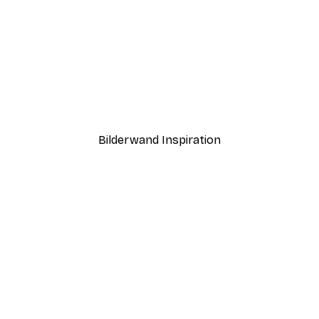
-30%*
Ab 9,07 €
12,95 €
Bilderwand Inspiration