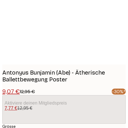
Product
images
Antonyus Bunjamin (Abe) - Ätherische
Ballettbewegung Poster
9,07 €
12,95 €
-30%*
Aktiviere deinen Mitgliedspreis
7,77 €
12,95 €
Grösse