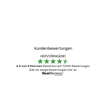
Kundenbewertungen
HERVORRAGEND
4.3 von 5 Sternen
Basierend auf 70932 Bewertungen.
Sieh dir einige Bewertungen hier an.
Verifizierter Käufer
Kundenbewertungen
Alles wie immer zügig, schnell, sicher
verpackt und ein stressfreier Einkauf
gewesen.