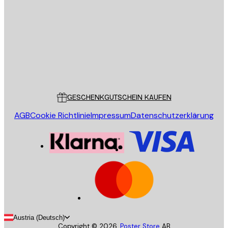
SENDEN
Store
Poster Store
Kundendienst
GESCHENKGUTSCHEIN KAUFEN
AGB
Cookie Richtlinie
Impressum
Datenschutzerklärung
Austria (Deutsch)
Copyright ©
2026
,
Poster Store
AB