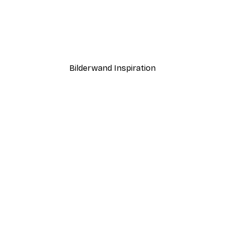
-30%*
Ab 9,07 €
12,95 €
Bilderwand Inspiration