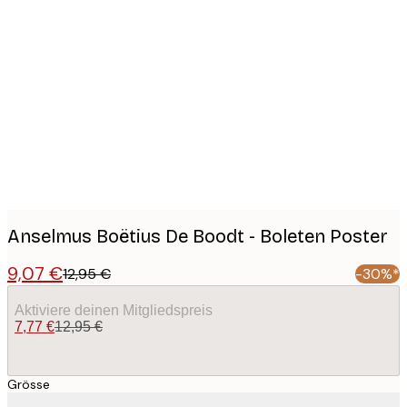
Product
images
Anselmus Boëtius De Boodt - Boleten Poster
9,07 €
12,95 €
-30%*
Aktiviere deinen Mitgliedspreis
7,77 €
12,95 €
Grösse