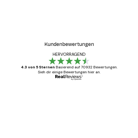
Kundenbewertungen
HERVORRAGEND
4.3 von 5 Sternen
Basierend auf 70932 Bewertungen.
Sieh dir einige Bewertungen hier an.
Verifizierter Käufer
Kundenbewertungen
Alles wie immer zügig, schnell, sicher
verpackt und ein stressfreier Einkauf
gewesen.
5 Jun
Edit D