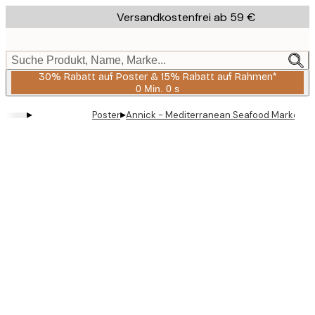
Skip
Versandkostenfrei ab 59 €
to
main
content.
Suche Produkt, Name, Marke...
30% Rabatt auf Poster & 15% Rabatt auf Rahmen*
0 Min.
0 s
Gültig
bis:
▸
▸
Poster
Annick - Mediterranean Seafood Market Po
2026-
08-
06