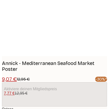
Product
images
Annick - Mediterranean Seafood Market
Poster
9,07 €
12,95 €
-30%*
Aktiviere deinen Mitgliedspreis
7,77 €
12,95 €
Grösse