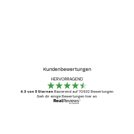
-30%*
ster
Coco Poster
Ab 9,07 €
12,95 €
Kundenbewertungen
HERVORRAGEND
4.3 von 5 Sternen
Basierend auf 70932 Bewertungen.
Sieh dir einige Bewertungen hier an.
Verifizierter Käufer
Kundenbewertungen
Alles wie immer zügig, schnell, sicher
verpackt und ein stressfreier Einkauf