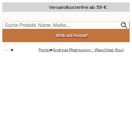
Skip
Versandkostenfrei ab 59 €
to
main
content.
Suche Produkt, Name, Marke...
40% auf Poster*
▸
▸
Poster
Andreas Magnusson - Waschtag-Routine P