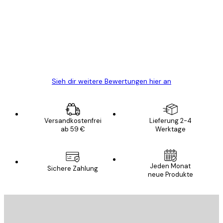
Alles wie immer zügig, schnell, sicher
verpackt und ein stressfreier Einkauf
gewesen.
5 Jun
Edit D
Sieh dir weitere Bewertungen hier an
Versandkostenfrei
Lieferung 2-4
ab 59 €
Werktage
Jeden Monat
Sichere Zahlung
neue Produkte