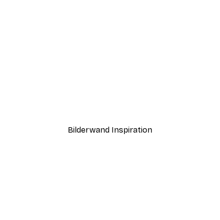
-40%*
fgang Poster
Morgen Seeblick Poster
Ab 7,77 €
12,95 €
Bilderwand Inspiration