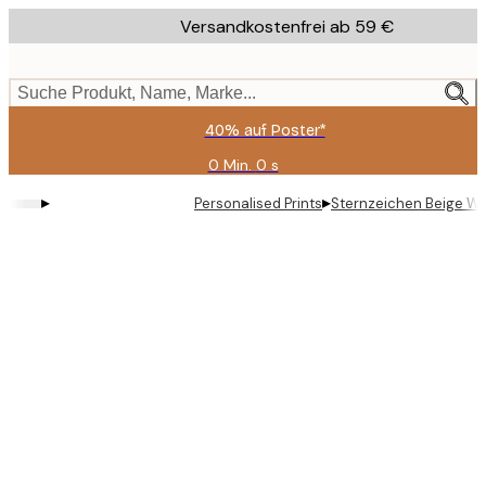
Skip
Versandkostenfrei ab 59 €
to
main
content.
Suche Produkt, Name, Marke...
40% auf Poster*
0 Min.
0 s
Gültig
bis:
▸
▸
Personalised Prints
Sternzeichen Beige Wid
2026-
08-
09