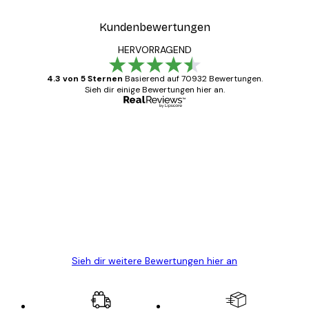
Kundenbewertungen
HERVORRAGEND
4.3 von 5 Sternen
Basierend auf 70932 Bewertungen.
Sieh dir einige Bewertungen hier an.
Verifizierter Käufer
Kundenbewertungen
Alles wie immer zügig, schnell, sicher
verpackt und ein stressfreier Einkauf
gewesen.
5 Jun
Edit D
Sieh dir weitere Bewertungen hier an