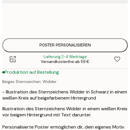
25
30x40 cm
3
33
50x70 cm
4
POSTER PERSONALISIEREN
Lieferung 2-4 Werktage
Versandkostenfrei ab 59 €
Produktion auf Bestellung
Beiges Sternzeichen: Widder
- Illustration des Sternzeichens Widder in Schwarz in einem
weißen Kreis auf beigefarbenem Hintergrund
Illustration des Sternzeichens Widder in einem weißen Kreis
vor beigem Hintergrund mit Text darunter.
Personalisierte Poster ermöglichen dir, dein eigenes Motiv