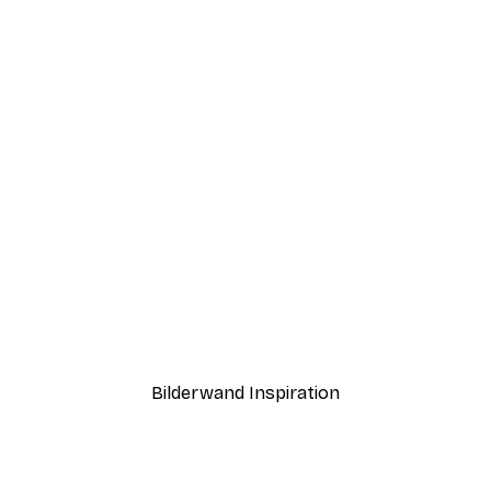
-70%
Outlet
Andreas Magnusson - Doberman Gentleman Poster
Schreibmaschine Poster
Ab 3,88 €
12,95 €
Bilderwand Inspiration