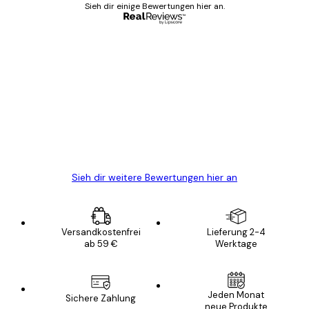
Sieh dir einige Bewertungen hier an.
Verifizierter Käufer
Kundenbewertungen
Alles wie immer zügig, schnell, sicher
verpackt und ein stressfreier Einkauf
gewesen.
5 Jun
Edit D
Sieh dir weitere Bewertungen hier an
Versandkostenfrei
Lieferung 2-4
ab 59 €
Werktage
Jeden Monat
Sichere Zahlung
neue Produkte