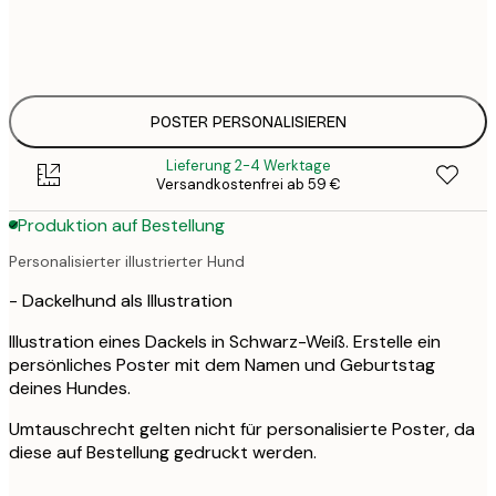
30x40 cm
3
33
50x70 cm
4
POSTER PERSONALISIEREN
Lieferung 2-4 Werktage
Versandkostenfrei ab 59 €
Produktion auf Bestellung
Personalisierter illustrierter Hund
- Dackelhund als Illustration
Illustration eines Dackels in Schwarz-Weiß. Erstelle ein
persönliches Poster mit dem Namen und Geburtstag
deines Hundes.
Umtauschrecht gelten nicht für personalisierte Poster, da
diese auf Bestellung gedruckt werden.