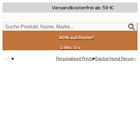
Skip
Versandkostenfrei ab 59 €
to
main
content.
Suche Produkt, Name, Marke...
40% auf Poster*
0 Min.
0 s
Gültig
bis:
▸
▸
Personalised Prints
Dackel Hund Personalis
2026-
08-
09