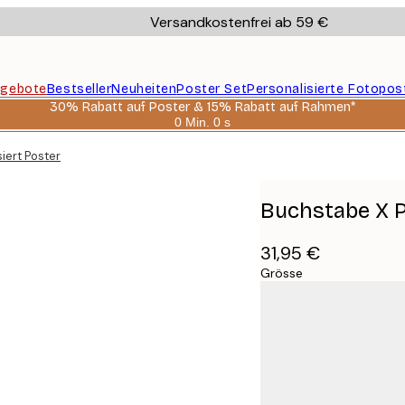
Versandkostenfrei ab 59 €
gebote
Bestseller
Neuheiten
Poster Set
Personalisierte Fotopos
30% Rabatt auf Poster & 15% Rabatt auf Rahmen*
0 Min.
0 s
Gültig
bis:
iert Poster
2026-
08-
06
Buchstabe X P
31,95 €
Grösse