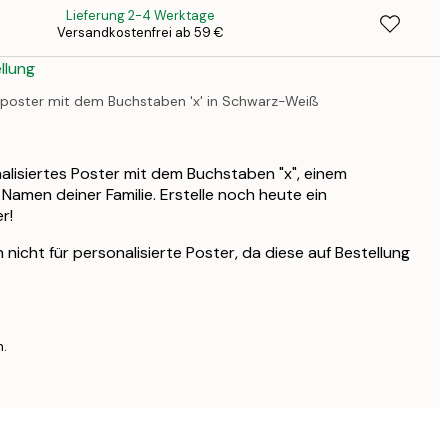
Lieferung 2-4 Werktage
Versandkostenfrei ab 59 €
41,
llung
enposter mit dem Buchstaben 'x' in Schwarz-Weiß
isiertes Poster mit dem Buchstaben "x", einem
Namen deiner Familie. Erstelle noch heute ein
r!
nicht für personalisierte Poster, da diese auf Bestellung
n.