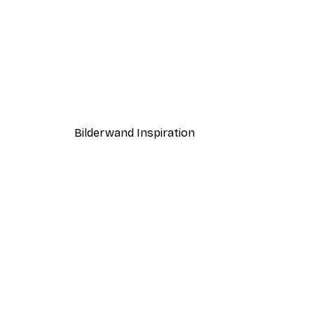
-30%*
Coco Poster
Ab 9,07 €
12,95 €
Bilderwand Inspiration