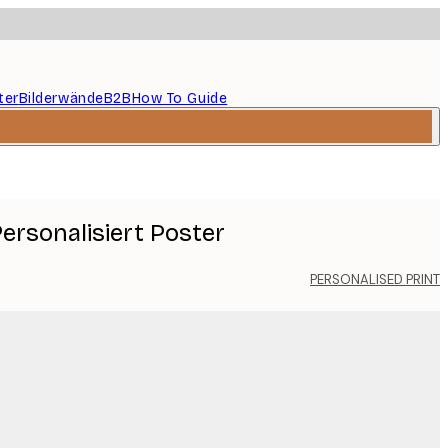
ter
Bilderwände
B2B
How To Guide
ersonalisiert Poster
PERSONALISED PRINT