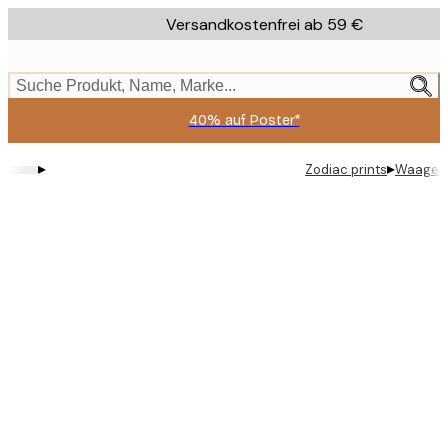
Skip
Versandkostenfrei ab 59 €
to
main
content.
Suche Produkt, Name, Marke...
40% auf Poster*
▸
▸
Zodiac prints
Waage P