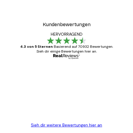
Kundenbewertungen
HERVORRAGEND
4.3 von 5 Sternen
Basierend auf 70932 Bewertungen.
Sieh dir einige Bewertungen hier an.
Verifizierter Käufer
Kundenbewertungen
Alles wie immer zügig, schnell, sicher
verpackt und ein stressfreier Einkauf
gewesen.
5 Jun
Edit D
Sieh dir weitere Bewertungen hier an