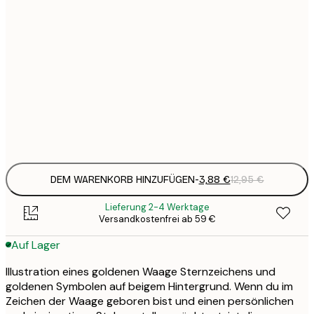
3
21x30 cm
1
5
30x40 cm
2
8
50x70 cm
3
Frame
options
DEM WARENKORB HINZUFÜGEN
-
3,88 €
12,95 €
Lieferung 2-4 Werktage
Versandkostenfrei ab 59 €
Auf Lager
Illustration eines goldenen Waage Sternzeichens und
goldenen Symbolen auf beigem Hintergrund. Wenn du im
Zeichen der Waage geboren bist und einen persönlichen