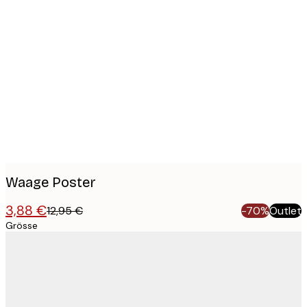
Product
images
Waage Poster
3,88 €
12,95 €
-70%
Outlet
Grösse