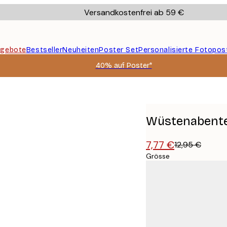
Versandkostenfrei ab 59 €
gebote
Bestseller
Neuheiten
Poster Set
Personalisierte Fotopos
40% auf Poster*
Wüstenabente
7,77 €
12,95 €
Grösse