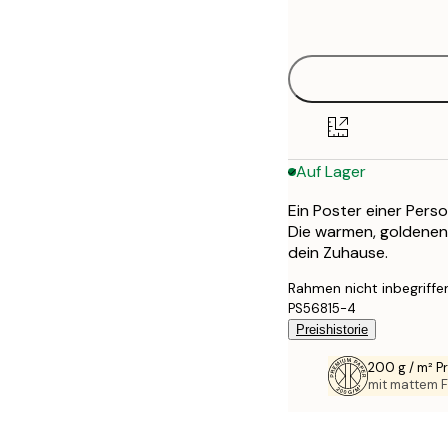
options
30x40 cm
40x50 cm
50x70 cm
Auf Lager
70x100 cm
Ein Poster einer Pers
100x150 cm
Die warmen, goldenen
dein Zuhause.
Rahmen nicht inbegriffe
PS56815-4
Preishistorie
200 g / m² 
mit mattem F