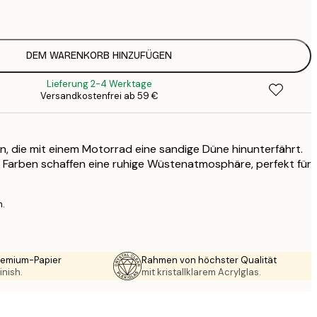
1
12
2
16
DEM WARENKORB HINZUFÜGEN
2
Lieferung 2-4 Werktage
21
Versandkostenfrei ab 59 €
3
29
4
on, die mit einem Motorrad eine sandige Düne hinunterfährt.
64
 Farben schaffen eine ruhige Wüstenatmosphäre, perfekt für
n.
Premium-Papier
Rahmen von höchster Qualität
inish.
mit kristallklarem Acrylglas.