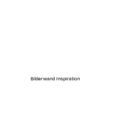
-40%*
Paris Poster
Ab 12,87 €
21,45 €
Bilderwand Inspiration