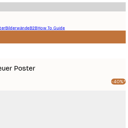
ter
Bilderwände
B2B
How To Guide
uer Poster
-40%*