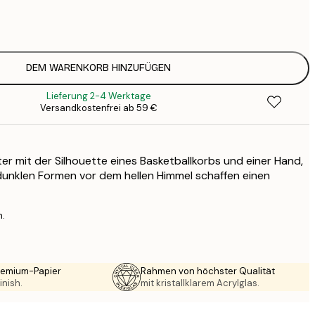
7
1
12
2
16
DEM WARENKORB HINZUFÜGEN
2
Lieferung 2-4 Werktage
19
Versandkostenfrei ab 59 €
3
26
4
er mit der Silhouette eines Basketballkorbs und einer Hand,
64
e dunklen Formen vor dem hellen Himmel schaffen einen
n.
Premium-Papier
Rahmen von höchster Qualität
inish.
mit kristallklarem Acrylglas.