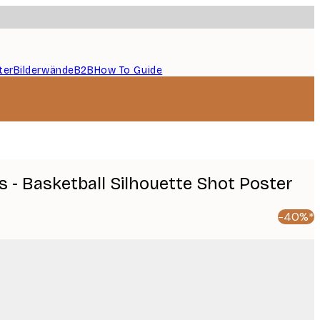
ter
Bilderwände
B2B
How To Guide
 - Basketball Silhouette Shot Poster
-40%*