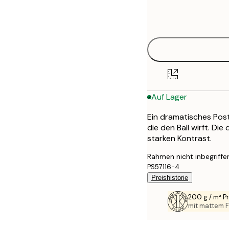
Frame
21x30 cm
options
30x40 cm
40x50 cm
50x70 cm
Auf Lager
70x100 cm
Ein dramatisches Post
100x150 cm
die den Ball wirft. Di
starken Kontrast.
Rahmen nicht inbegriffe
PS57116-4
Preishistorie
200 g / m² 
mit mattem F