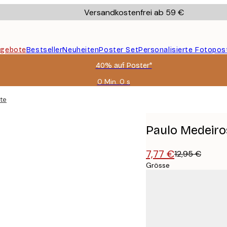
Versandkostenfrei ab 59 €
gebote
Bestseller
Neuheiten
Poster Set
Personalisierte Fotopos
40% auf Poster*
0 Min.
0 s
Gültig
bis:
te Shot Poster
2026-
08-
09
Paulo Medeiros
7,77 €
12,95 €
Grösse