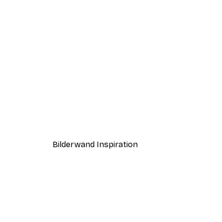
-40%*
Morgen Seeblick Poster
Ab 7,77 €
12,95 €
Bilderwand Inspiration