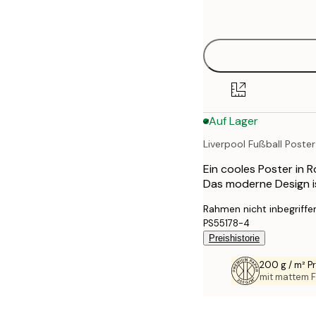
options
30x40 cm
40x50 cm
50x70 cm
Auf Lager
70x100 cm
Liverpool Fußball Poster
100x150 cm
Ein cooles Poster in 
Das moderne Design is
Rahmen nicht inbegriffe
PS55178-4
Preishistorie
200 g / m² 
mit mattem F