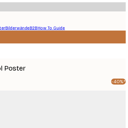
ter
Bilderwände
B2B
How To Guide
l Poster
-40%*