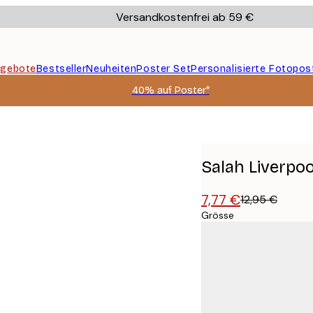
Versandkostenfrei ab 59 €
gebote
Bestseller
Neuheiten
Poster Set
Personalisierte Fotopos
40% auf Poster*
Salah Liverpoo
7,77 €
12,95 €
Grösse