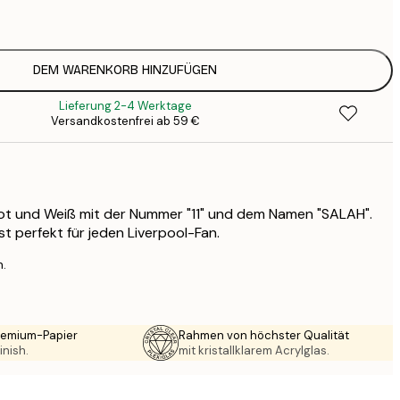
1
12
2
16
DEM WARENKORB HINZUFÜGEN
2
Lieferung 2-4 Werktage
19
Versandkostenfrei ab 59 €
3
26
4
64
Rot und Weiß mit der Nummer "11" und dem Namen "SALAH".
t perfekt für jeden Liverpool-Fan.
n.
Premium-Papier
Rahmen von höchster Qualität
inish.
mit kristallklarem Acrylglas.