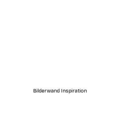
-40%*
Coco Poster
Ab 7,77 €
12,95 €
Bilderwand Inspiration