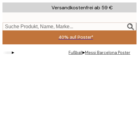
Skip
Versandkostenfrei ab 59 €
to
main
content.
Suche Produkt, Name, Marke...
40% auf Poster*
▸
▸
Fußball
Messi Barcelona Poster