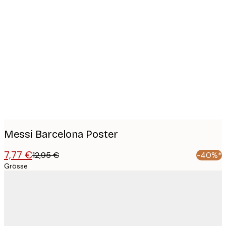
Product
images
Messi Barcelona Poster
7,77 €
12,95 €
-40%*
Grösse