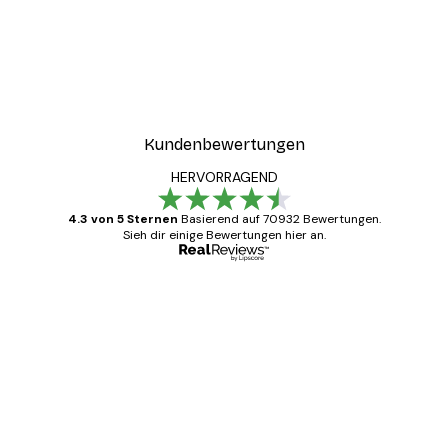
Kundenbewertungen
HERVORRAGEND
4.3 von 5 Sternen
Basierend auf 70932 Bewertungen.
Sieh dir einige Bewertungen hier an.
Verifizierter Käufer
Kundenbewertungen
Alles wie immer zügig, schnell, sicher
verpackt und ein stressfreier Einkauf
gewesen.
5 Jun
Edit D