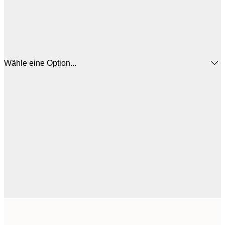
Wähle eine Option...
16
50x50 cm
2