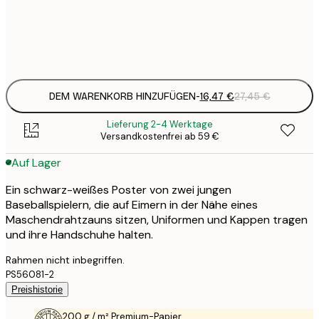
Frame
options
DEM WARENKORB HINZUFÜGEN
-
16,47 €
27,45 €
Lieferung 2-4 Werktage
Versandkostenfrei ab 59 €
Auf Lager
Ein schwarz-weißes Poster von zwei jungen
Baseballspielern, die auf Eimern in der Nähe eines
Maschendrahtzauns sitzen, Uniformen und Kappen tragen
und ihre Handschuhe halten.
Rahmen nicht inbegriffen.
PS56081-2
Preishistorie
200 g / m² Premium-Papier