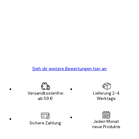
Verifizierter Käufer
Kundenbewertungen
Alles wie immer zügig, schnell, sicher
verpackt und ein stressfreier Einkauf
gewesen.
5 Jun
Edit D
Sieh dir weitere Bewertungen hier an
Versandkostenfrei
Lieferung 2-4
ab 59 €
Werktage
Jeden Monat
Sichere Zahlung
neue Produkte