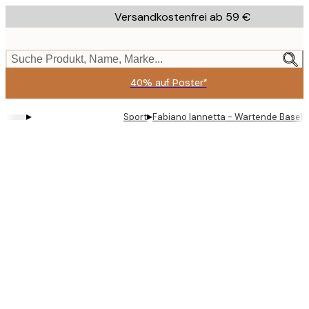
Skip
Versandkostenfrei ab 59 €
to
main
content.
Suche Produkt, Name, Marke...
40% auf Poster*
▸
▸
Sport
Fabiano Iannetta - Wartende Baseba
Product