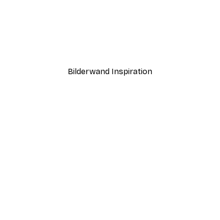
-40%*
ntergang Poster
Paris Poster
Ab 12,87 €
21,45 €
Bilderwand Inspiration