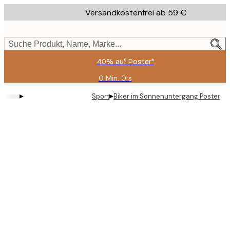
Skip
Versandkostenfrei ab 59 €
to
main
content.
Suche Produkt, Name, Marke...
40% auf Poster*
0 Min.
0 s
Gültig
bis:
▸
▸
Sport
Biker im Sonnenuntergang Poster
2026-
08-
09