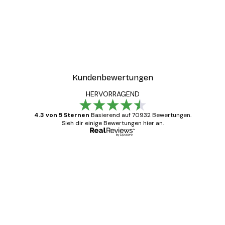
Kundenbewertungen
HERVORRAGEND
4.3 von 5 Sternen
Basierend auf 70932 Bewertungen.
Sieh dir einige Bewertungen hier an.
Verifizierter Käufer
Kundenbewertungen
Alles wie immer zügig, schnell, sicher
verpackt und ein stressfreier Einkauf
gewesen.
5 Jun
Edit D