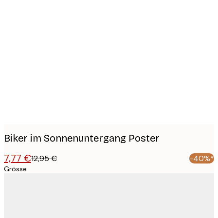
Product
images
Biker im Sonnenuntergang Poster
7,77 €
12,95 €
-40%*
Grösse