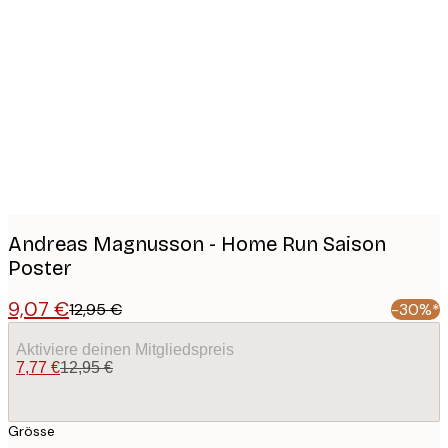
Product
images
Andreas Magnusson - Home Run Saison
Poster
9,07 €
12,95 €
-30%*
Aktiviere deinen Mitgliedspreis
7,77 €
12,95 €
Grösse