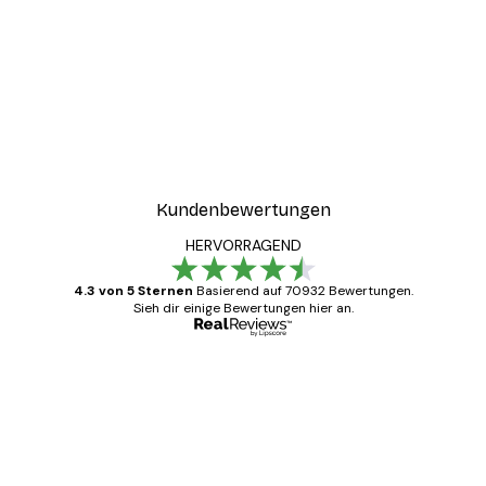
Kundenbewertungen
HERVORRAGEND
4.3 von 5 Sternen
Basierend auf 70932 Bewertungen.
Sieh dir einige Bewertungen hier an.
Verifizierter Käufer
Kundenbewertungen
Alles wie immer zügig, schnell, sicher
verpackt und ein stressfreier Einkauf
gewesen.