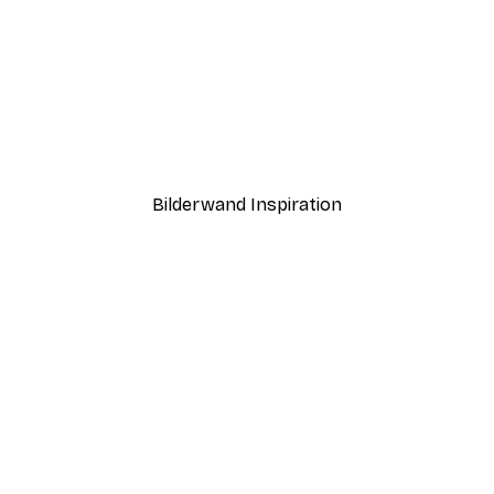
-30%*
Paris Poster
Ab 15,02 €
21,45 €
Bilderwand Inspiration