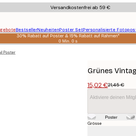
Versandkostenfrei ab 59 €
gebote
Bestseller
Neuheiten
Poster Set
Personalisierte Fotopos
30% Rabatt auf Poster & 15% Rabatt auf Rahmen*
0 Min.
0 s
Gültig
bis:
l Poster
2026-
08-
06
Grünes Vintag
15,02 €
21,45 €
Aktiviere deinen Mitg
Poster
Grösse