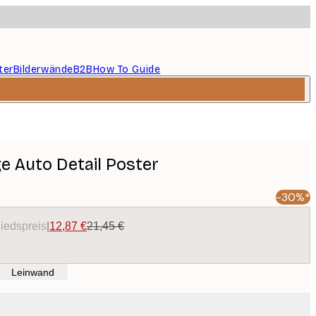
ter
Bilderwände
B2B
How To Guide
e Auto Detail Poster
-30%*
liedspreis
|
12,87 €
21,45 €
Leinwand