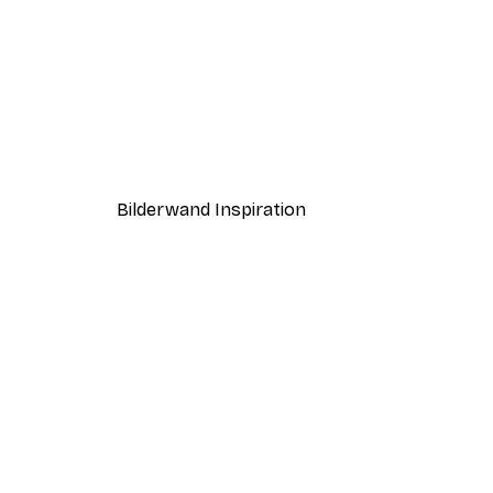
-30%*
Amalfi Hang Poster
Ab 15,02 €
21,45 €
Bilderwand Inspiration