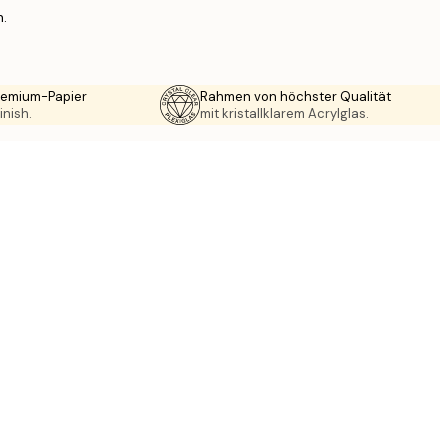
n.
Premium-Papier
Rahmen von höchster Qualität
inish.
mit kristallklarem Acrylglas.