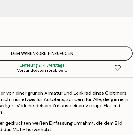
15
2
23
3
DEM WARENKORB HINZUFÜGEN
Lieferung 2-4 Werktage
Versandkostenfrei ab 59 €
er von einer grünen Armatur und Lenkrad eines Oldtimers.
nicht nur etwas für Autofans, sondern für Alle, die gerne in
elgen. Verleihe deinem Zuhause einen Vintage Flair mit
n.
ner gedruckten weißen Einfassung umrahmt, die dem Bild
nd das Motiv hervorhebt.