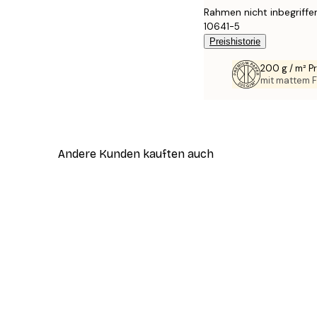
Rahmen nicht inbegriffe
10641-5
Preishistorie
200 g / m² 
mit mattem F
Andere Kunden kauften auch