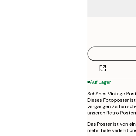
Frame
30x40 cm
options
50x70 cm
Auf Lager
Schönes Vintage Post
Dieses Fotoposter ist 
vergangen Zeiten schw
unseren Retro Poster
Das Poster ist von ei
mehr Tiefe verleiht u