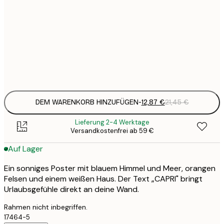
12
30x40 cm
2
19
50x70 cm
3
Frame
options
DEM WARENKORB HINZUFÜGEN
-
12,87 €
21,45 €
Lieferung 2-4 Werktage
Versandkostenfrei ab 59 €
Auf Lager
Ein sonniges Poster mit blauem Himmel und Meer, orangen
Felsen und einem weißen Haus. Der Text „CAPRI" bringt
Urlaubsgefühle direkt an deine Wand.
Rahmen nicht inbegriffen.
17464-5