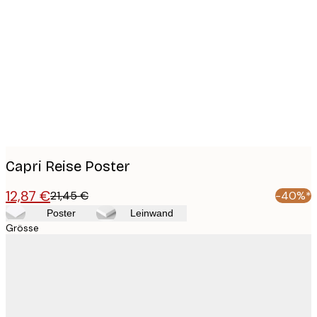
Product
images
Capri Reise Poster
12,87 €
21,45 €
-40%*
Poster
Leinwand
Grösse