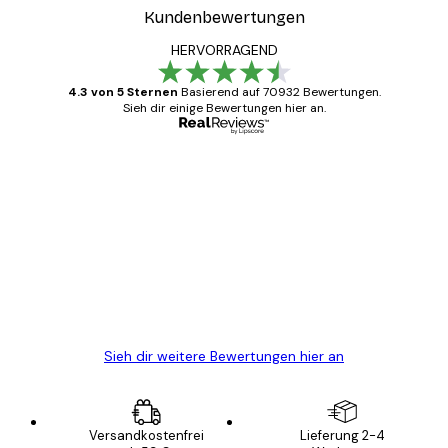
Kundenbewertungen
HERVORRAGEND
4.3 von 5 Sternen
Basierend auf 70932 Bewertungen.
Sieh dir einige Bewertungen hier an.
Verifizierter Käufer
Kundenbewertungen
Alles wie immer zügig, schnell, sicher
verpackt und ein stressfreier Einkauf
gewesen.
5 Jun
Edit D
Sieh dir weitere Bewertungen hier an
Versandkostenfrei
Lieferung 2-4