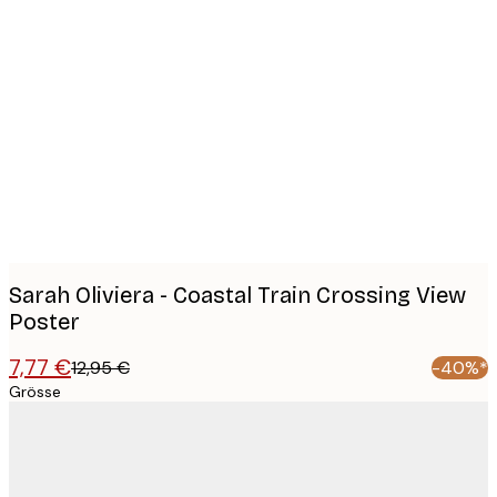
Product
images
Sarah Oliviera - Coastal Train Crossing View
Poster
7,77 €
12,95 €
-40%*
Grösse