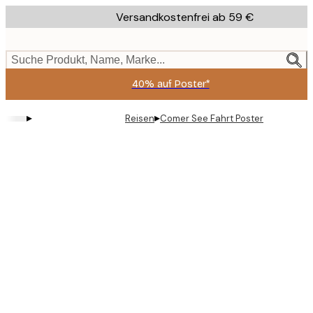
Skip
Versandkostenfrei ab 59 €
to
main
content.
Suche Produkt, Name, Marke...
40% auf Poster*
▸
▸
Reisen
Comer See Fahrt Poster