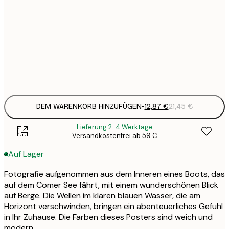
12
30x40 cm
2
19
50x70 cm
3
Frame
options
DEM WARENKORB HINZUFÜGEN
-
12,87 €
21,45 €
Lieferung 2-4 Werktage
Versandkostenfrei ab 59 €
Auf Lager
Fotografie aufgenommen aus dem Inneren eines Boots, das
auf dem Comer See fährt, mit einem wunderschönen Blick
auf Berge. Die Wellen im klaren blauen Wasser, die am
Horizont verschwinden, bringen ein abenteuerliches Gefühl
in Ihr Zuhause. Die Farben dieses Posters sind weich und
modern.