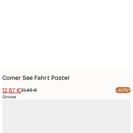
Product
images
Comer See Fahrt Poster
12,87 €
21,45 €
-40%*
Grösse