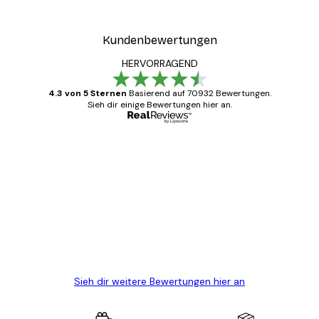
Kundenbewertungen
HERVORRAGEND
4.3 von 5 Sternen
Basierend auf 70932 Bewertungen.
Sieh dir einige Bewertungen hier an.
Verifizierter Käufer
Kundenbewertungen
Alles wie immer zügig, schnell, sicher
verpackt und ein stressfreier Einkauf
gewesen.
5 Jun
Edit D
Sieh dir weitere Bewertungen hier an