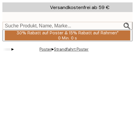
Skip
Versandkostenfrei ab 59 €
to
main
content.
Suche Produkt, Name, Marke...
30% Rabatt auf Poster & 15% Rabatt auf Rahmen*
0 Min.
0 s
Gültig
bis:
▸
▸
Poster
Strandfahrt Poster
2026-
08-
06