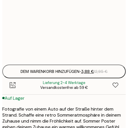
3
21x30 cm
1
5
30x40 cm
2
8
50x70 cm
3
Frame
options
DEM WARENKORB HINZUFÜGEN
-
3,88 €
12,95 €
Lieferung 2-4 Werktage
Versandkostenfrei ab 59 €
Auf Lager
Fotografie von einem Auto auf der Straße hinter dem
Strand. Schaffe eine retro Sommeratmosphäre in deinem
Zuhause und nimm die Fröhlichkeit auf. Sommer Poster
geben deinem Zuhause ein warmes willkommenes Gefühl.