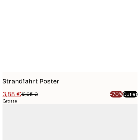
Product
images
Strandfahrt Poster
3,88 €
12,95 €
-70%
Outlet
Grösse