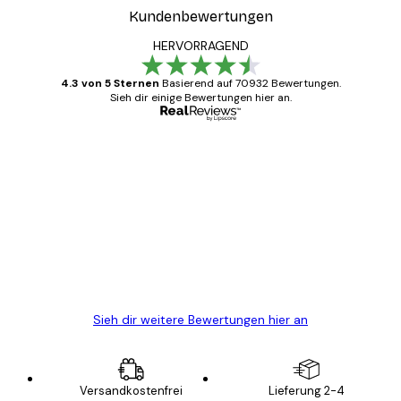
Kundenbewertungen
HERVORRAGEND
4.3 von 5 Sternen
Basierend auf 70932 Bewertungen.
Sieh dir einige Bewertungen hier an.
Verifizierter Käufer
Kundenbewertungen
Alles wie immer zügig, schnell, sicher
verpackt und ein stressfreier Einkauf
gewesen.
5 Jun
Edit D
Sieh dir weitere Bewertungen hier an
Versandkostenfrei
Lieferung 2-4