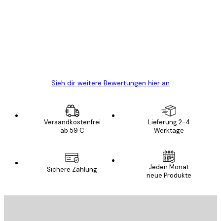
Alles wie immer zügig, schnell, sicher
verpackt und ein stressfreier Einkauf
gewesen.
5 Jun
Edit D
Sieh dir weitere Bewertungen hier an
Versandkostenfrei
Lieferung 2-4
ab 59 €
Werktage
Jeden Monat
Sichere Zahlung
neue Produkte