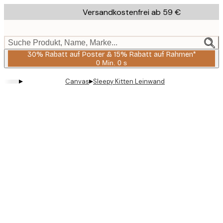
Skip
Versandkostenfrei ab 59 €
to
main
content.
Suche Produkt, Name, Marke...
30% Rabatt auf Poster & 15% Rabatt auf Rahmen*
0 Min.
0 s
Gültig
bis:
▸
▸
Canvas
Sleepy Kitten Leinwand
2026-
08-
06