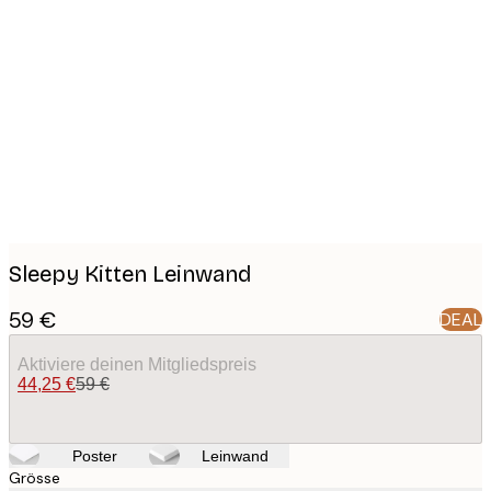
Product
images
Sleepy Kitten Leinwand
59 €
DEAL
Aktiviere deinen Mitgliedspreis
44,25 €
59 €
Poster
Leinwand
Grösse