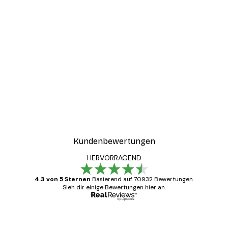
-30%*
ster
Coco Poster
Ab 9,07 €
12,95 €
Kundenbewertungen
HERVORRAGEND
4.3 von 5 Sternen
Basierend auf 70932 Bewertungen.
Sieh dir einige Bewertungen hier an.
Verifizierter Käufer
Kundenbewertungen