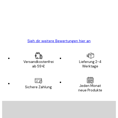
Alles wie immer zügig, schnell, sicher
verpackt und ein stressfreier Einkauf
gewesen.
5 Jun
Edit D
Sieh dir weitere Bewertungen hier an
Versandkostenfrei
Lieferung 2-4
ab 59 €
Werktage
Jeden Monat
Sichere Zahlung
neue Produkte