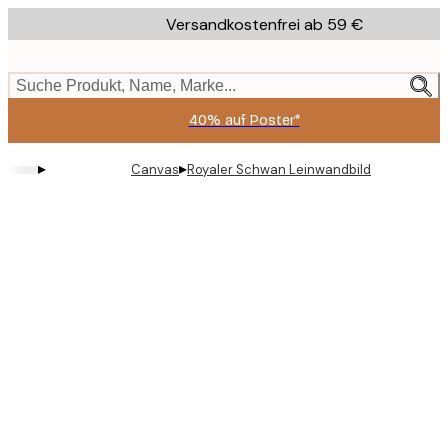
Skip
Versandkostenfrei ab 59 €
to
main
content.
Suche Produkt, Name, Marke...
40% auf Poster*
▸
▸
Canvas
Royaler Schwan Leinwandbild