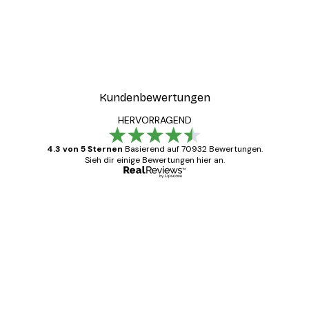
Kundenbewertungen
HERVORRAGEND
4.3 von 5 Sternen
Basierend auf 70932 Bewertungen.
Sieh dir einige Bewertungen hier an.
Verifizierter Käufer
Kundenbewertungen
Alles wie immer zügig, schnell, sicher
verpackt und ein stressfreier Einkauf
gewesen.
5 Jun
Edit D