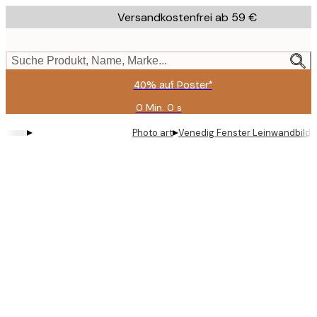
Skip
Versandkostenfrei ab 59 €
to
main
content.
Suche Produkt, Name, Marke...
40% auf Poster*
0 Min.
0 s
Gültig
bis:
▸
▸
Photo art
Venedig Fenster Leinwandbild
2026-
08-
09