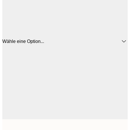
Wähle eine Option...
44