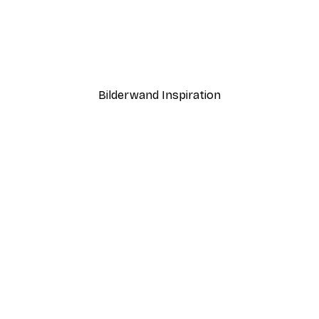
-40%*
ntergang Poster
Haus am See Poster
Ab 7,77 €
12,95 €
Bilderwand Inspiration