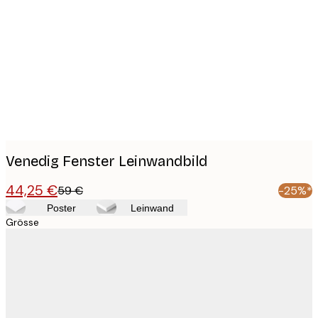
Product
images
Venedig Fenster Leinwandbild
44,25 €
59 €
-25%*
Poster
Leinwand
Grösse