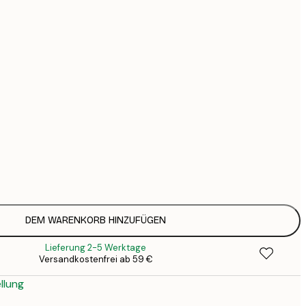
44
74
126
Kein Rahmen
DEM WARENKORB HINZUFÜGEN
Lieferung 2-5 Werktage
Versandkostenfrei ab 59 €
llung