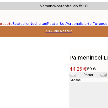
Versandkostenfrei ab 59 €
gebote
Bestseller
Neuheiten
Poster Set
Personalisierte Fotopos
40% auf Poster*
Palmeninsel L
44,25 €
59 €
Poster
Grösse