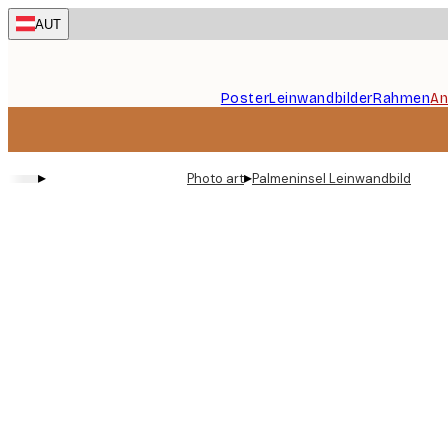
Skip
AUT
to
main
content.
Poster
Leinwandbilder
Rahmen
An
▸
▸
Photo art
Palmeninsel Leinwandbild