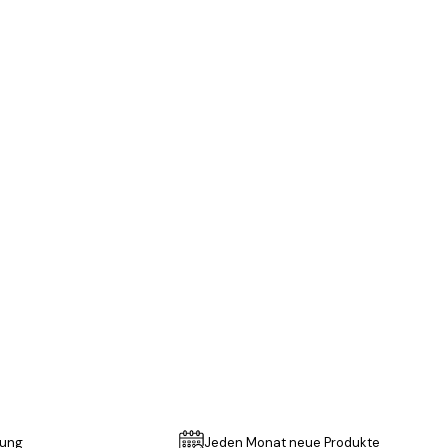
Verifizierter Käufer
All was okay
3 Jun
Gabriele L
lung
Jeden Monat neue Produkte