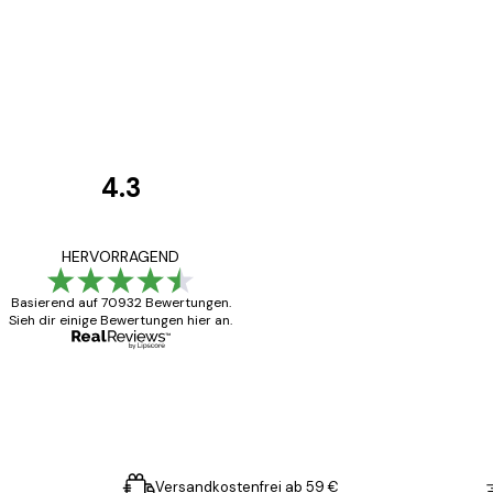
4.3
Kundenbewertunge
Alles wie immer z
HERVORRAGEND
Basierend auf 70932 Bewertungen.
Sieh dir einige Bewertungen hier an.
5 Jun
Edit D
Versandkostenfrei ab 59 €