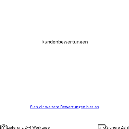
-40%*
Coco Poster
Ab 7,77 €
12,95 €
Kundenbewertungen
n
ügig, schnell, sicher verpackt und ein stressfreier Einkauf gewesen.
Sieh dir weitere Bewertungen hier an
Lieferung 2-4 Werktage
Sichere Zah