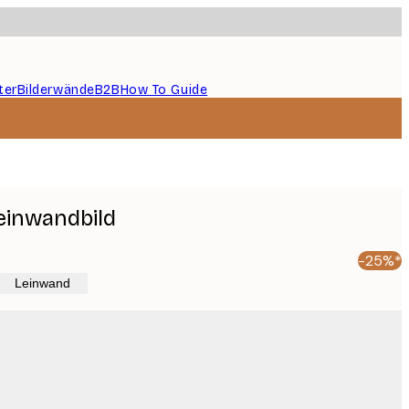
ter
Bilderwände
B2B
How To Guide
einwandbild
-25%*
Leinwand