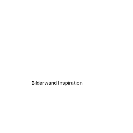
-40%*
Abstrakter Sonnenuntergang
Ab 7,77 €
12,95 €
Bilderwand Inspiration