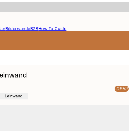
ter
Bilderwände
B2B
How To Guide
Leinwand
-25%*
Leinwand