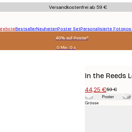
Versandkostenfrei ab 59 €
gebote
Bestseller
Neuheiten
Poster Set
Personalisierte Fotopos
40% auf Poster*
0 Min.
0 s
Gültig
bis:
2026-
08-
09
In the Reeds 
44,25 €
59 €
Poster
Grösse