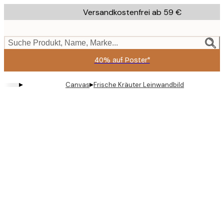
Skip
Versandkostenfrei ab 59 €
to
main
content.
Suche Produkt, Name, Marke...
40% auf Poster*
▸
▸
Canvas
Frische Kräuter Leinwandbild
Product