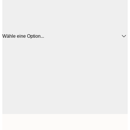
Wähle eine Option...
44
30x40 cm