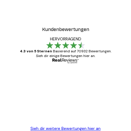
Kundenbewertungen
HERVORRAGEND
4.3 von 5 Sternen
Basierend auf 70932 Bewertungen.
Sieh dir einige Bewertungen hier an.
Verifizierter Käufer
Kundenbewertungen
Alles wie immer zügig, schnell, sicher
verpackt und ein stressfreier Einkauf
gewesen.
5 Jun
Edit D
Sieh dir weitere Bewertungen hier an