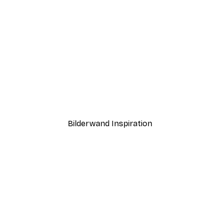
-40%*
Paris Poster
Ab 12,87 €
21,45 €
Bilderwand Inspiration