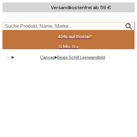
Skip
Versandkostenfrei ab 59 €
to
main
content.
Suche Produkt, Name, Marke...
40% auf Poster*
0 Min.
0 s
Gültig
bis:
▸
▸
Canvas
Beige Schilf Leinwandbild
2026-
08-
09