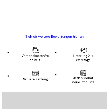
Alles wie immer zügig, schnell, sicher
verpackt und ein stressfreier Einkauf
gewesen.
5 Jun
Edit D
Sieh dir weitere Bewertungen hier an
Versandkostenfrei
Lieferung 2-4
ab 59 €
Werktage
Jeden Monat
Sichere Zahlung
neue Produkte