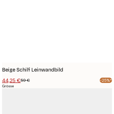
Product
images
Beige Schilf Leinwandbild
44,25 €
59 €
-25%*
Grösse