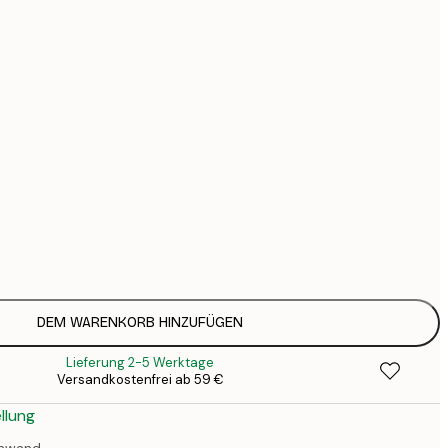
44
74
126
Kein Rahmen
DEM WARENKORB HINZUFÜGEN
Lieferung 2-5 Werktage
Versandkostenfrei ab 59 €
llung