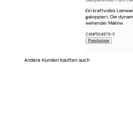
Galopierendes Pferd Le
Ein kraftvolles Leinw
galoppiert. Die dynam
wehender Mähne.
CANPS54879-5
Preishistorie
Andere Kunden kauften auch