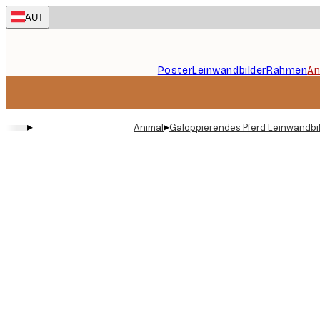
Skip
AUT
to
main
content.
Poster
Leinwandbilder
Rahmen
An
▸
▸
Animal
Galoppierendes Pferd Leinwandbi