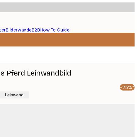
ter
Bilderwände
B2B
How To Guide
s Pferd Leinwandbild
-25%*
Leinwand