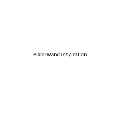
-40%*
Coco Poster
Ab 7,77 €
12,95 €
Bilderwand Inspiration