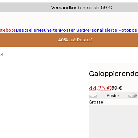
Versandkostenfrei ab 59 €
gebote
Bestseller
Neuheiten
Poster Set
Personalisierte Fotopos
40% auf Poster*
ld
Galoppierende
44,25 €
59 €
Poster
Grösse