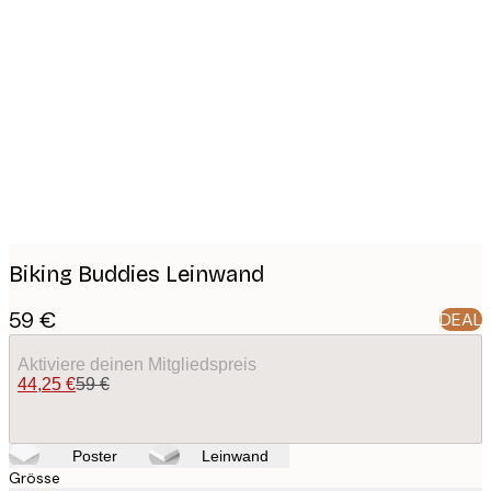
Product
images
Biking Buddies Leinwand
59 €
DEAL
Aktiviere deinen Mitgliedspreis
44,25 €
59 €
Poster
Leinwand
Grösse