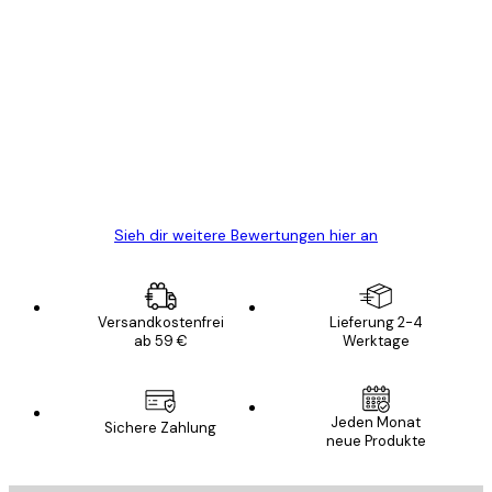
Verifizierter Käufer
Kundenbewertungen
Alles wie immer zügig, schnell, sicher
verpackt und ein stressfreier Einkauf
gewesen.
5 Jun
Edit D
Sieh dir weitere Bewertungen hier an
Versandkostenfrei
Lieferung 2-4
ab 59 €
Werktage
Jeden Monat
Sichere Zahlung
neue Produkte