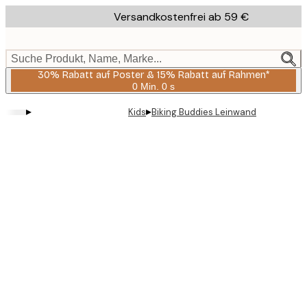
Skip
Versandkostenfrei ab 59 €
to
main
content.
Suche Produkt, Name, Marke...
30% Rabatt auf Poster & 15% Rabatt auf Rahmen*
0 Min.
0 s
Gültig
bis:
▸
▸
Kids
Biking Buddies Leinwand
2026-
08-
06