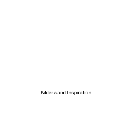
-30%*
Ab 9,07 €
12,95 €
Bilderwand Inspiration