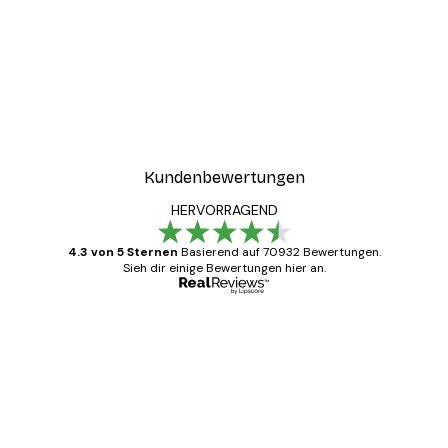
-30%*
Paris Poster
Ab 15,02 €
21,45 €
Kundenbewertungen
HERVORRAGEND
4.3 von 5 Sternen
Basierend auf 70932 Bewertungen.
Sieh dir einige Bewertungen hier an.
Verifizierter Käufer
Kundenbewertungen
Alles wie immer zügig, schnell, sicher
verpackt und ein stressfreier Einkauf
gewesen.