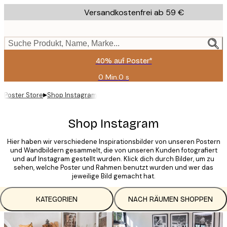
Skip
Versandkostenfrei ab 59 €
to
main
content.
Suche Produkt, Name, Marke...
40% auf Poster*
0 Min.
0 s
Gültig
bis:
▸
Poster Store
Shop Instagram
2026-
08-
09
Shop Instagram
Hier haben wir verschiedene Inspirationsbilder von unseren Postern
und Wandbildern gesammelt, die von unseren Kunden fotografiert
und auf Instagram gestellt wurden. Klick dich durch Bilder, um zu
sehen, welche Poster und Rahmen benutzt wurden und wer das
jeweilige Bild gemacht hat.
KATEGORIEN
NACH RÄUMEN SHOPPEN