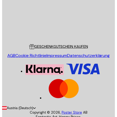
SENDEN
Store
Poster Store
Kundendienst
GESCHENKGUTSCHEIN KAUFEN
AGB
Cookie Richtlinie
Impressum
Datenschutzerklärung
Austria (Deutsch)
Copyright ©
2026
,
Poster Store
AB
Fantastic Art. Happy Prices.