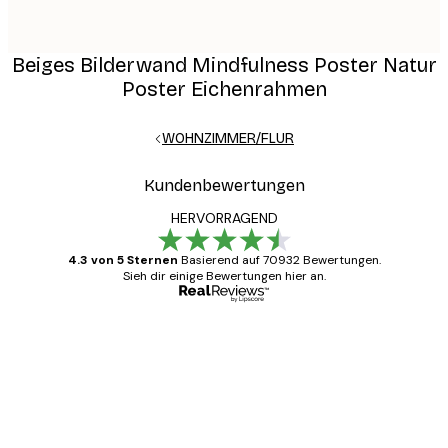
Beiges Bilderwand Mindfulness Poster Natur
Poster Eichenrahmen
WOHNZIMMER/FLUR
Kundenbewertungen
HERVORRAGEND
4.3 von 5 Sternen
Basierend auf 70932 Bewertungen.
Sieh dir einige Bewertungen hier an.
Verifizierter Käufer
Kundenbewertungen
Alles wie immer zügig, schnell, sicher
verpackt und ein stressfreier Einkauf
gewesen.