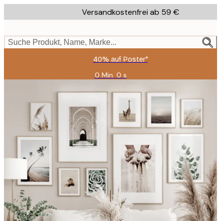
Skip
Versandkostenfrei ab 59 €
to
main
content.
Suche Produkt, Name, Marke...
40% auf Poster*
0 Min.
0 s
Gültig
bis:
2026-
08-
09