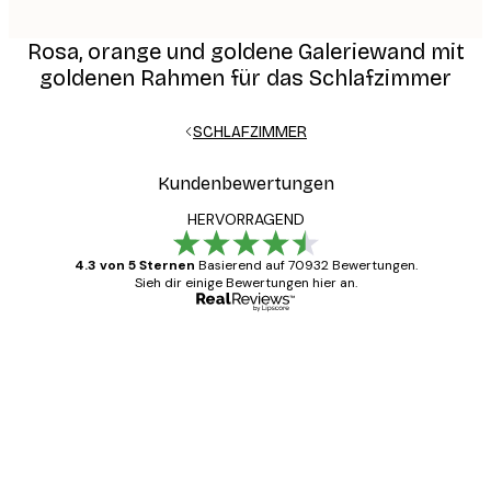
Rosa, orange und goldene Galeriewand mit
goldenen Rahmen für das Schlafzimmer
SCHLAFZIMMER
Kundenbewertungen
HERVORRAGEND
4.3 von 5 Sternen
Basierend auf 70932 Bewertungen.
Sieh dir einige Bewertungen hier an.
Verifizierter Käufer
Kundenbewertungen
Alles wie immer zügig, schnell, sicher
verpackt und ein stressfreier Einkauf
gewesen.
5 Jun