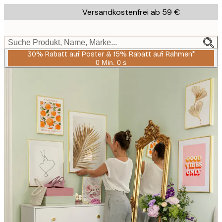
Skip
Versandkostenfrei ab 59 €
to
main
content.
Suche Produkt, Name, Marke...
30% Rabatt auf Poster & 15% Rabatt auf Rahmen*
0 Min.
0 s
Gültig
bis:
2026-
08-
06