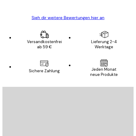
Edit D
Sieh dir weitere Bewertungen hier an
Versandkostenfrei
Lieferung 2-4
ab 59 €
Werktage
E-Mail
Jeden Monat
Sichere Zahlung
neue Produkte
ANMELDEN
Datenschutzerklärung
E-Mail
SENDEN