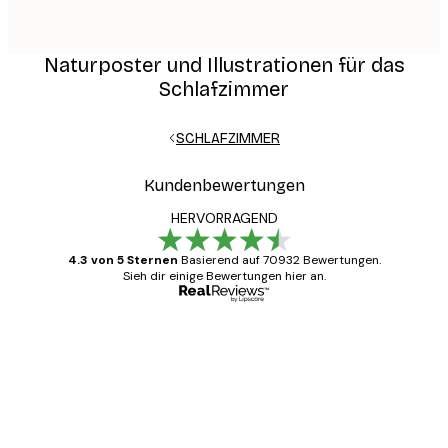
Naturposter und Illustrationen für das
Schlafzimmer
SCHLAFZIMMER
Kundenbewertungen
HERVORRAGEND
4.3 von 5 Sternen
Basierend auf 70932 Bewertungen.
Sieh dir einige Bewertungen hier an.
Verifizierter Käufer
Kundenbewertungen
Alles wie immer zügig, schnell, sicher
verpackt und ein stressfreier Einkauf
gewesen.