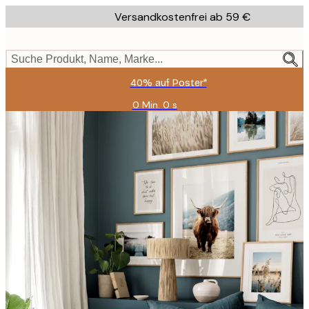
Skip
Versandkostenfrei ab 59 €
to
main
content.
Suche Produkt, Name, Marke...
40% auf Poster*
0 Min.
0 s
Gültig
bis:
2026-
08-
09