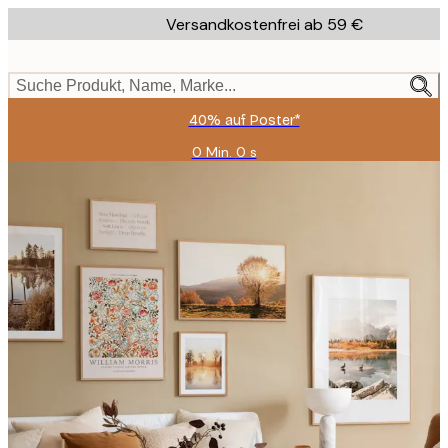
Skip
Versandkostenfrei ab 59 €
to
main
content.
Suche Produkt, Name, Marke...
40% auf Poster*
0 Min.
0 s
Gültig
bis:
2026-
08-
09