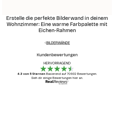
Erstelle die perfekte Bilderwand in deinem
Wohnzimmer: Eine warme Farbpalette mit
Eichen-Rahmen
BILDERWÄNDE
Kundenbewertungen
HERVORRAGEND
4.3 von 5 Sternen
Basierend auf 70932 Bewertungen.
Sieh dir einige Bewertungen hier an.
Verifizierter Käufer
Kundenbewertungen
Alles wie immer zügig, schnell, sicher
verpackt und ein stressfreier Einkauf
gewesen.