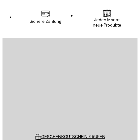
E-Mail
Jeden Monat
Sichere Zahlung
neue Produkte
ANMELDEN
Datenschutzerklärung
E-Mail
SENDEN
Store
Poster Store
Kundendienst
GESCHENKGUTSCHEIN KAUFEN