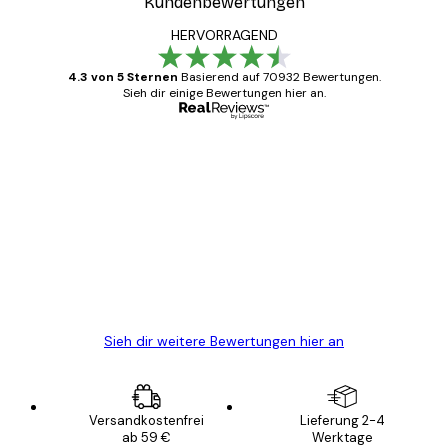
Kundenbewertungen
HERVORRAGEND
4.3 von 5 Sternen
Basierend auf 70932 Bewertungen.
Sieh dir einige Bewertungen hier an.
Verifizierter Käufer
Kundenbewertungen
Alles wie immer zügig, schnell, sicher
verpackt und ein stressfreier Einkauf
gewesen.
5 Jun
Edit D
Sieh dir weitere Bewertungen hier an
Versandkostenfrei
Lieferung 2-4
ab 59 €
Werktage