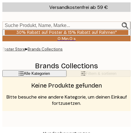
Skip
Versandkostenfrei ab 59 €
to
main
content.
Suche Produkt, Name, Marke...
30% Rabatt auf Poster & 15% Rabatt auf Rahmen*
0 Min.
0 s
Gültig
bis:
▸
Poster Store
Brands Collections
2026-
08-
06
Brands Collections
Alle Kategorien
Filtern & sortieren
Keine Produkte gefunden
Bitte besuche eine andere Kategorie, um deinen Einkauf
fortzusetzen.