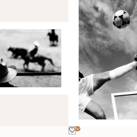
-40%*