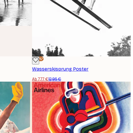
-40%*
Wasserskisprung Poster
Ab 7,77 €
12,95 €