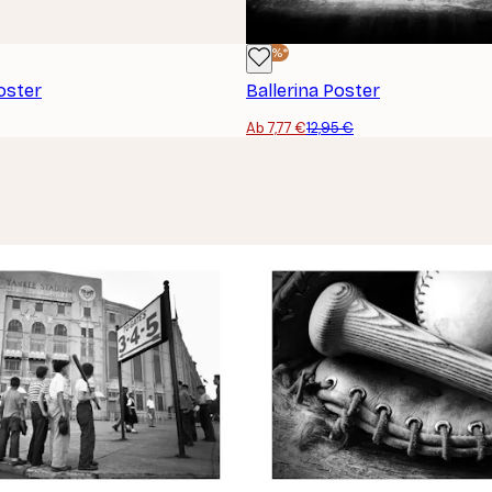
-40%*
oster
Ballerina Poster
Ab 7,77 €
12,95 €