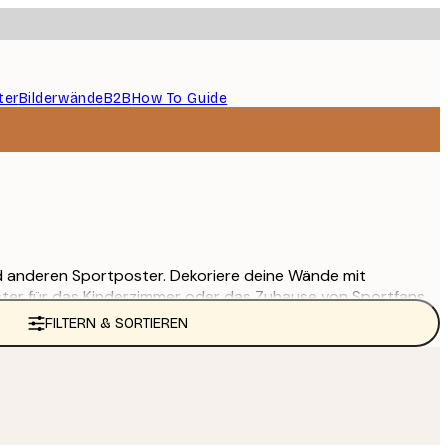
ter
Bilderwände
B2B
How To Guide
d anderen Sportposter. Dekoriere deine Wände mit
oster für das Kinderzimmer oder das Zuhause von Sportfans.
FILTERN & SORTIEREN