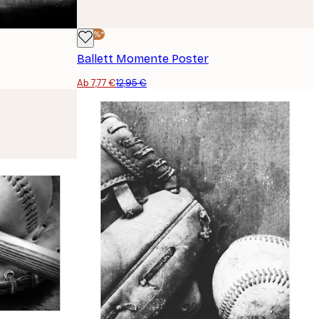
-40%*
Ballett Momente Poster
Ab 7,77 €
12,95 €