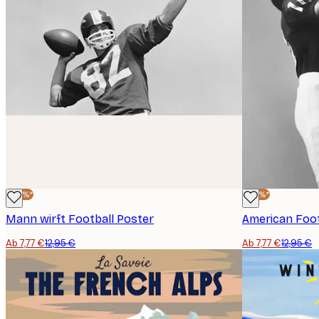
-40%*
-40%*
Mann wirft Football Poster
American Foot
Ab 7,77 €
12,95 €
Ab 7,77 €
12,95 €