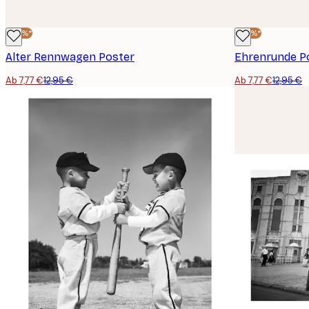
-40%*
-40%*
Alter Rennwagen Poster
Ehrenrunde P
Ab 7,77 €
12,95 €
Ab 7,77 €
12,95 €