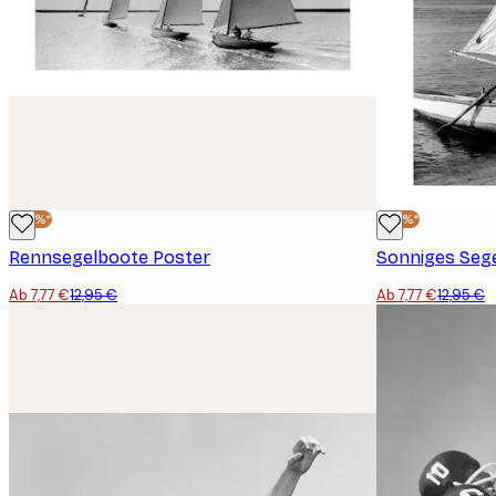
-40%*
-40%*
Rennsegelboote Poster
Sonniges Seg
Ab 7,77 €
12,95 €
Ab 7,77 €
12,95 €