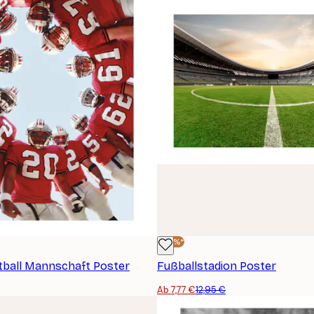
-40%*
tball Mannschaft Poster
Fußballstadion Poster
Ab 7,77 €
12,95 €