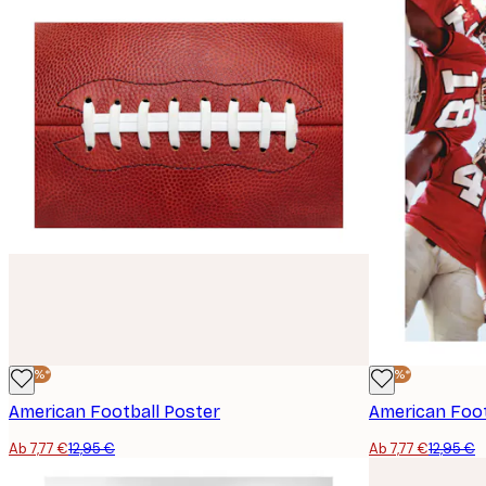
-40%*
-40%*
American Football Poster
American Foo
Ab 7,77 €
12,95 €
Ab 7,77 €
12,95 €