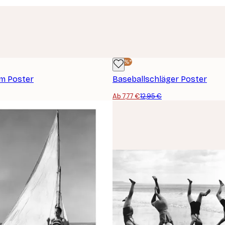
-40%*
um Poster
Baseballschläger Poster
Ab 7,77 €
12,95 €