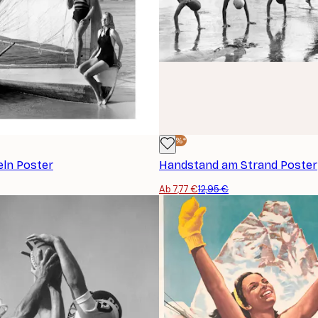
-40%*
eln Poster
Handstand am Strand Poster
Ab 7,77 €
12,95 €