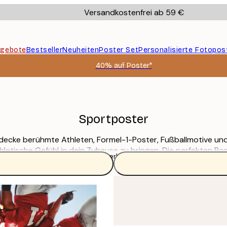
Versandkostenfrei ab 59 €
gebote
Bestseller
Neuheiten
Poster Set
Personalisierte Fotopos
40% auf Poster*
Sportposter
decke berühmte Athleten, Formel-1-Poster, Fußballmotive un
hletische Gefühl in dein Zuhause zu bringen. Die perfekten P
Weiterlesen