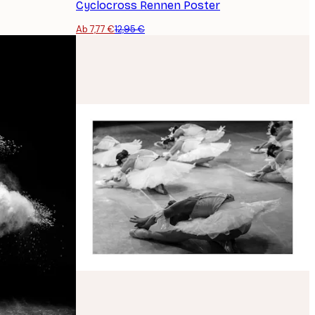
Cyclocross Rennen Poster
Ab 7,77 €
12,95 €