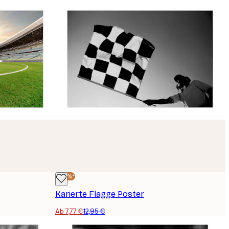
-40%*
Karierte Flagge Poster
Ab 7,77 €
12,95 €