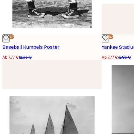
-40%*
-40%*
Baseball Kumpels Poster
Yankee Stadi
Ab 7,77 €
12,95 €
Ab 7,77 €
12,95 €