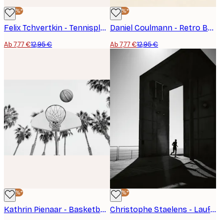
-40%*
-40%*
Felix Tchvertkin - Tennisplatz Schattenspiel Poster
Daniel Coulmann - Retro Basketballspiel Poster
Ab 7,77 €
12,95 €
Ab 7,77 €
12,95 €
-40%*
-40%*
Kathrin Pienaar - Basketball Poster
Christophe Staelens - Laufender Mann durch den Bogen Poster