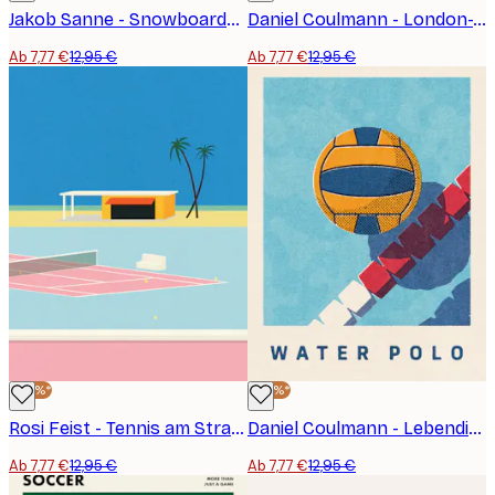
Jakob Sanne - Snowboarder-Sprung im Sonnenuntergang Poster
Daniel Coulmann - London-Tennisplatz-Stil Poster
Ab 7,77 €
12,95 €
Ab 7,77 €
12,95 €
-40%*
-40%*
Rosi Feist - Tennis am Strand Poster
Daniel Coulmann - Lebendiger Wasserball Poster
Ab 7,77 €
12,95 €
Ab 7,77 €
12,95 €