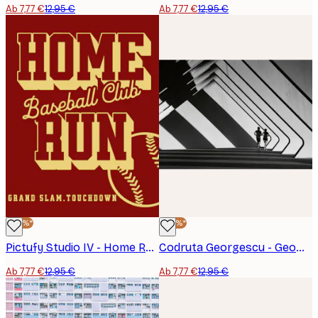
Ab 7,77 €
12,95 €
Ab 7,77 €
12,95 €
-40%*
-40%*
Pictufy Studio IV - Home Run Baseballclub Poster
Codruta Georgescu - Geometrische Läufer Poster
Ab 7,77 €
12,95 €
Ab 7,77 €
12,95 €