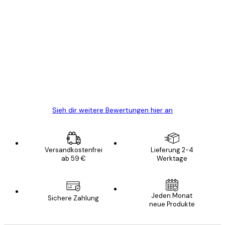
Verifizierter Käufer
Kundenbewertungen
Alles wie immer zügig, schnell, sicher
verpackt und ein stressfreier Einkauf
gewesen.
5 Jun
Edit D
Sieh dir weitere Bewertungen hier an
Versandkostenfrei
Lieferung 2-4
ab 59 €
Werktage
Jeden Monat
Sichere Zahlung
neue Produkte