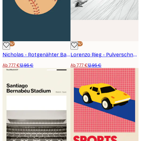
-40%*
-40%*
Nicholas - Rotgenähter Baseball Poster
Lorenzo Rieg - Pulverschnee Ski Action Poster
Ab 7,77 €
12,95 €
Ab 7,77 €
12,95 €