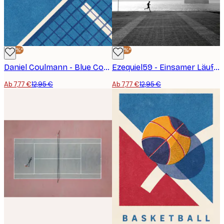
-40%*
-40%*
Daniel Coulmann - Blue Court Tennismatch Poster
Ezequiel59 - Einsamer Läufer auf Brücke Poster
Ab 7,77 €
12,95 €
Ab 7,77 €
12,95 €