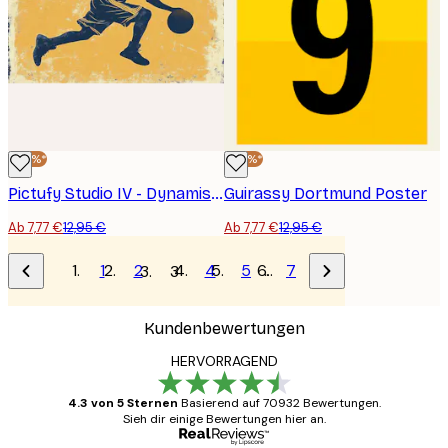
-40%*
-40%*
Pictufy Studio IV - Dynamischer Dribbelnder Spieler Poster
Guirassy Dortmund Poster
Ab 7,77 €
12,95 €
Ab 7,77 €
12,95 €
1
2
4
5
…
7
3
Kundenbewertungen
HERVORRAGEND
4.3 von 5 Sternen
Basierend auf 70932 Bewertungen.
Sieh dir einige Bewertungen hier an.