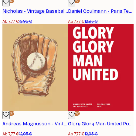
-40%*
-40%*
Nicholas - Vintage Baseball-Star Poster
Daniel Coulmann - Paris Tennis Graphic Poster
Ab 7,77 €
12,95 €
Ab 7,77 €
12,95 €
-40%*
-40%*
Andreas Magnusson - Vintage Baseballhandschuh und Ball Poster
Glory Glory Man United Poster
Ab 7,77 €
12,95 €
Ab 7,77 €
12,95 €