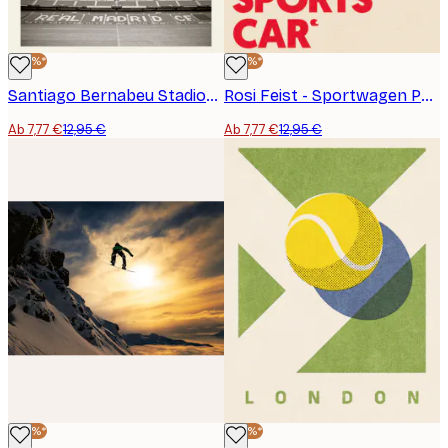
-40%*
-40%*
Santiago Bernabeu Stadion Poster
Rosi Feist - Sportwagen Poster
Ab 7,77 €
12,95 €
Ab 7,77 €
12,95 €
-40%*
-40%*