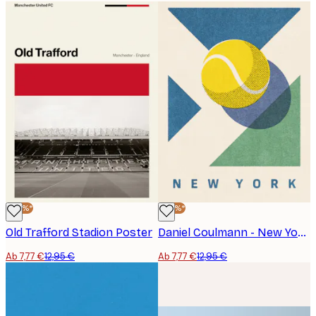
-40%*
-40%*
Old Trafford Stadion Poster
Daniel Coulmann - New York Tennis Geometrie Poster
Ab 7,77 €
12,95 €
Ab 7,77 €
12,95 €