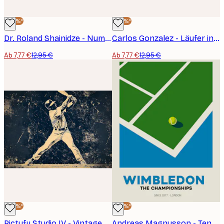
-40%*
-40%*
Dr. Roland Shainidze - Nummerierte Rennstrecke Poster
Carlos Gonzalez - Läufer in vollem Lauf Poster
Ab 7,77 €
12,95 €
Ab 7,77 €
12,95 €
-40%*
-40%*
Pictufy Studio IV - Vintage Baseball Swing Poster
Andreas Magnusson - Tennisball Grüner Platz Poster